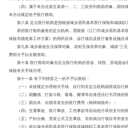
（四）属于本办法第五条第一、二、三款所列救助对象，因特
本办法规定给予医疗救助。
第八条 定点医疗机构是指根据城乡居民基本医疗保险和城镇职
承担医疗救助服务的定点机构，需根据《江门市城乡居民基本
保险市级统筹工作方案》的用药目录、诊疗项目及医疗服务设施目
第九条 城乡最低生活保障对象、农村五保供养对象、城镇“三
费部分予以全额资助。
第十条 医疗救助对象在定点医疗机构的首诊、转院、异地急诊
保险有关手续办理。
第十一条 有下列情形之一的不予以救助：
（一）未按规定办理相关手续、自行到非定点机构就医或自行
（二）因酗酒、打架斗殴、吸毒、赌博等自身违法行为导致的
（三）因自杀、自残等发生的医疗费用（精神病除外）；
（四）交通事故、医疗事故、工伤事故等应由他方承担支付的
（五）产妇分娩、突发公共卫生事故、非疾病治疗项目等所发
（六）超出城乡居民基本医疗保险或城镇职工基本医疗保险的