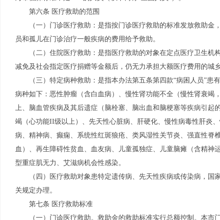
第六条 医疗救助的范围
（一）门诊医疗救助：是指按门诊医疗救助的标准发放救助金，
员和孤儿在门诊治疗一般疾病的费用给予救助。
（二）住院医疗救助：是指医疗救助的对象在定点医疗卫生机
减免及社会指定医疗捐赠等金额后，仍无力承担大额医疗费用的城
（三）特定病种救助：是指本办法第五条第四款“病困人员”患
病种如下：恶性肿瘤（含白血病）、慢性肾功能不全（慢性肾衰竭，
上、脑血管疾病及其后遗症（脑栓塞、脑出血和脑梗塞等疾病引起
竭（心功能II级以上）、先天性心脏病、肝硬化、慢性病毒性肝炎
病、精神病、癫痫、系统性红斑狼疮、类风湿性关节炎、强直性脊
血）、再生障碍性贫血、血友病、儿童孤独症、儿童脑瘫（含精神
型重症肌无力、艾滋病机会性感染。
（四）医疗救助对象患特定遗传病、先天性疾病或传染病，国
关规定办理。
第七条 医疗救助标准
（一）门诊医疗救助。救助金的救助标准实行总额控制。本市